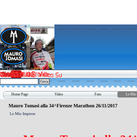
Vai ai contenuti
www.maurotomasi.it
www.maurotomasi.it
Cerca
Home Page
Video
Foto
Le Mie 
▼
Mauro Tomasi alla 34^Firenze Marathon 26/11/2017
Le Mie Imprese