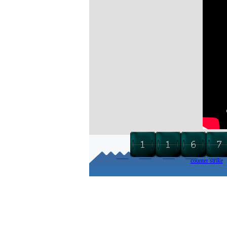
counter strike
Torna ai contenuti