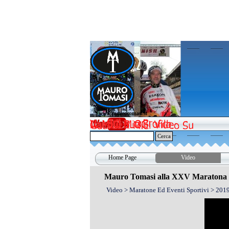
Vai ai contenuti
www.maurotomasi.it
www.maurotomasi.it
Cerca
Home Page
Video
Mauro Tomasi alla XXV Maratona I
Video > Maratone Ed Eventi Sportivi > 201