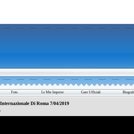
Salta menù
Foto
Le Mie Imprese
Gare Ufficiali
Biograf
▼
▼
▼
▼
nternazionale Di Roma 7/04/2019
9