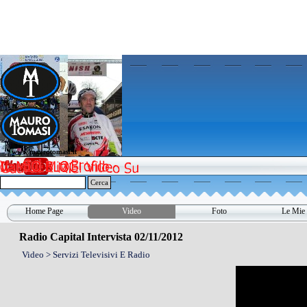
Vai ai contenuti
www.maurotomasi.it
www.maurotomasi.it
Cerca
Home Page
Video
Foto
Le Mie 
▼
Radio Capital Intervista 02/11/2012
Video > Servizi Televisivi E Radio