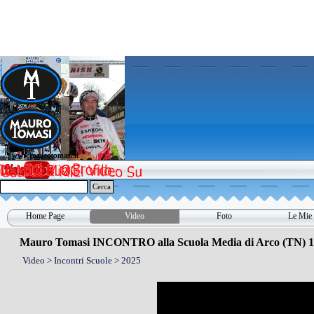
Vai ai contenuti
www.maurotomasi.it
www.maurotomasi.it
Cerca
Home Page
Video
Foto
Le Mie 
▼
Mauro Tomasi INCONTRO alla Scuola Media di Arco (TN) 15/
Video > Incontri Scuole > 2025