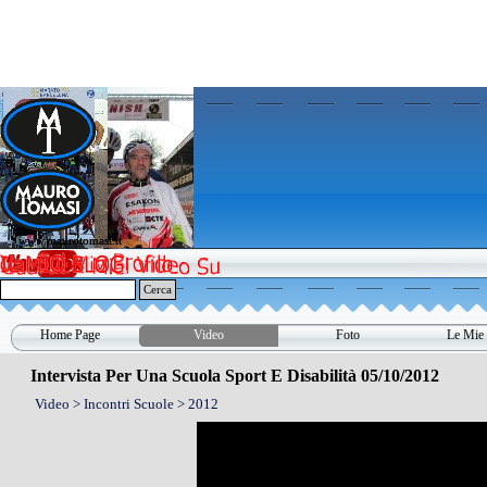
Vai ai contenuti
www.maurotomasi.it
www.maurotomasi.it
Cerca
Home Page
Video
Foto
Le Mie 
▼
Intervista Per Una Scuola Sport E Disabilità 05/10/2012
Video > Incontri Scuole > 2012