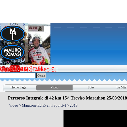
Vai ai contenuti
www.maurotomasi.it
www.maurotomasi.it
Cerca
Home Page
Video
Foto
Le Mie 
▼
Percorso Integrale di 42 km 15^ Treviso Marathon 25/03/2018
Video > Maratone Ed Eventi Sportivi > 2018