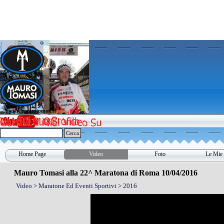
Vai ai contenuti
www.maurotomasi.it
www.maurotomasi.it
Cerca
Home Page
Video
Foto
Le Mie 
▼
Mauro Tomasi alla 22^ Maratona di Roma 10/04/2016
Video > Maratone Ed Eventi Sportivi > 2016