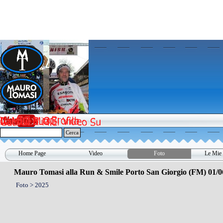
Vai ai contenuti
www.maurotomasi.it
www.maurotomasi.it
Cerca
Home Page
Video
Foto
Le Mie 
▼
Mauro Tomasi alla Run & Smile Porto San Giorgio (FM) 01/0
Foto > 2025