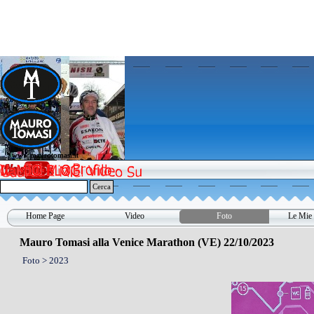
Vai ai contenuti
www.maurotomasi.it
www.maurotomasi.it
Cerca
Home Page
Video
Foto
Le Mie 
▼
Mauro Tomasi alla Venice Marathon (VE) 22/10/2023
Foto > 2023