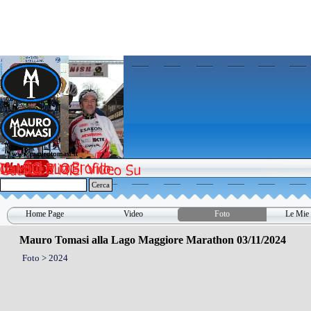
Vai ai contenuti
www.maurotomasi.it
www.maurotomasi.it
Cerca
Home Page
Video
Foto
Le Mie 
▼
Mauro Tomasi alla Lago Maggiore Marathon 03/11/2024
Foto > 2024