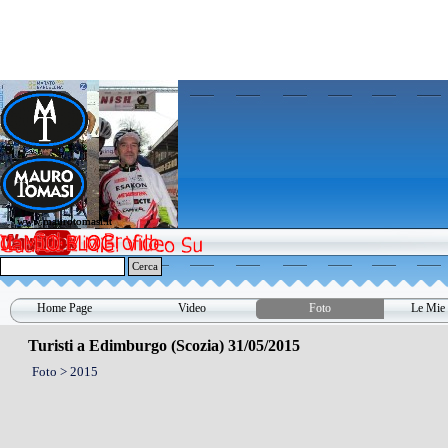
Vai ai contenuti
www.maurotomasi.it
www.maurotomasi.it
Cerca
Home Page
Video
Foto
Le Mie 
▼
Turisti a Edimburgo (Scozia) 31/05/2015
Foto > 2015