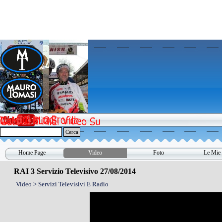
Vai ai contenuti
www.maurotomasi.it
www.maurotomasi.it
Cerca
Home Page
Video
Foto
Le Mie 
▼
RAI 3 Servizio Televisivo 27/08/2014
Video > Servizi Televisivi E Radio