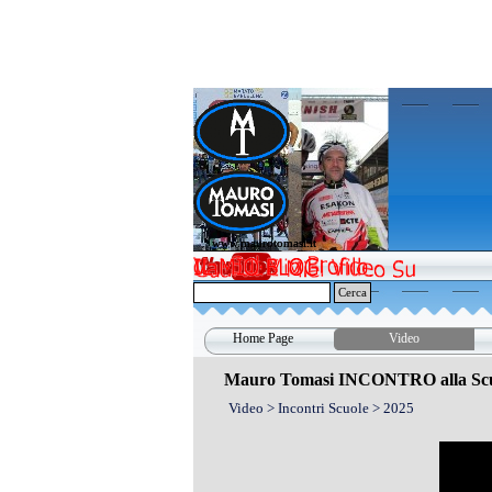
Vai ai contenuti
www.maurotomasi.it
www.maurotomasi.it
Cerca
Home Page
Video
Mauro Tomasi INCONTRO alla Scuol
Video > Incontri Scuole > 2025