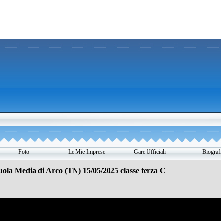
Salta menù
Foto
Le Mie Imprese
Gare Ufficiali
Biograf
▼
▼
▼
▼
a Media di Arco (TN) 15/05/2025 classe terza C