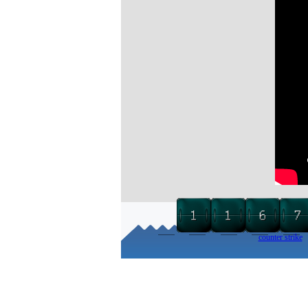
counter strike
Torna ai contenuti