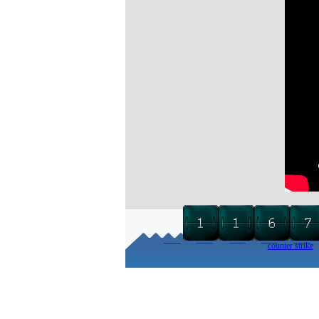
counter strike
Torna ai contenuti