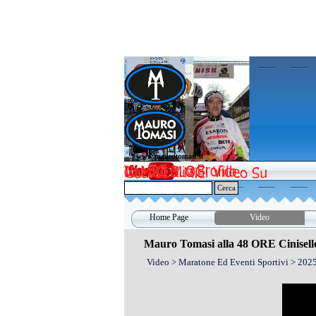
Vai ai contenuti
www.maurotomasi.it
www.maurotomasi.it
Cerca
Home Page
Video
Mauro Tomasi alla 48 ORE Cinisell
Video > Maratone Ed Eventi Sportivi > 202