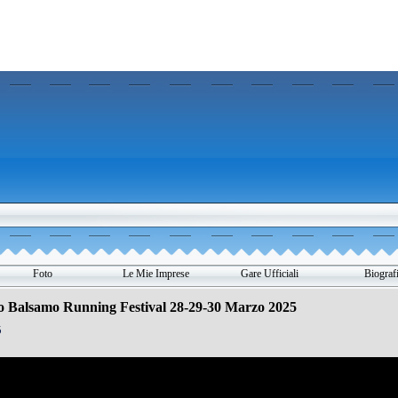
Salta menù
Foto
Le Mie Imprese
Gare Ufficiali
Biograf
▼
▼
▼
▼
o Balsamo Running Festival 28-29-30 Marzo 2025
5