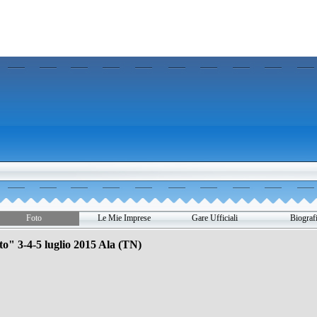
Salta menù
Foto
Le Mie Imprese
Gare Ufficiali
Biograf
▼
▼
▼
▼
to" 3-4-5 luglio 2015 Ala (TN)