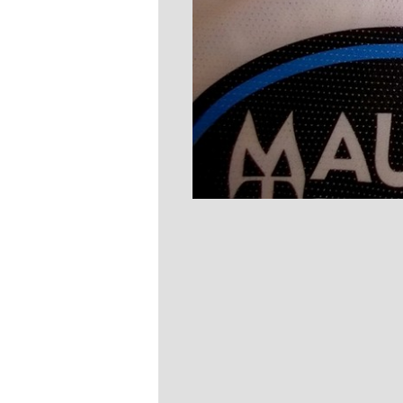
2
/
13