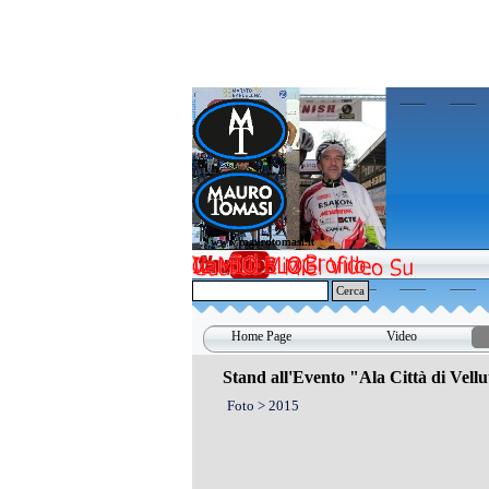
Vai ai contenuti
www.maurotomasi.it
www.maurotomasi.it
Cerca
Home Page
Video
Stand all'Evento "Ala Città di Vellu
Foto > 2015