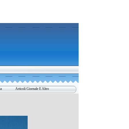
ia
Articoli Giornale E Altro
▼