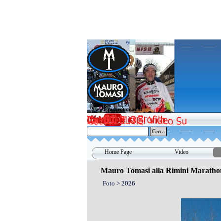
Vai ai contenuti
www.maurotomasi.it
www.maurotomasi.it
Cerca
Home Page
Video
Mauro Tomasi alla Rimini Maratho
Foto > 2026