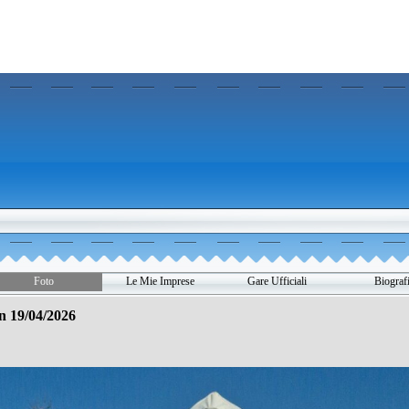
Salta menù
Foto
Le Mie Imprese
Gare Ufficiali
Biograf
▼
▼
▼
▼
n 19/04/2026