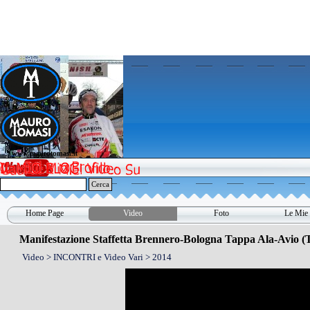
Vai ai contenuti
www.maurotomasi.it
www.maurotomasi.it
Cerca
Home Page
Video
Foto
Le Mie 
▼
Manifestazione Staffetta Brennero-Bologna Tappa Ala-Avio (
Video > INCONTRI e Video Vari > 2014