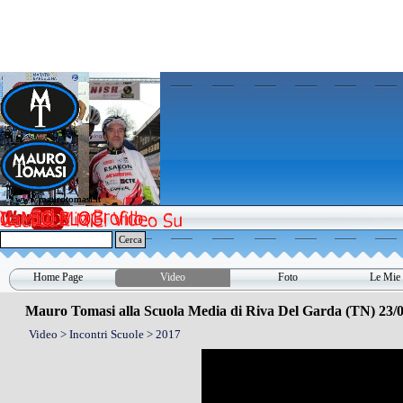
Vai ai contenuti
www.maurotomasi.it
www.maurotomasi.it
Cerca
Home Page
Video
Foto
Le Mie 
▼
Mauro Tomasi alla Scuola Media di Riva Del Garda (TN) 23/0
Video > Incontri Scuole > 2017